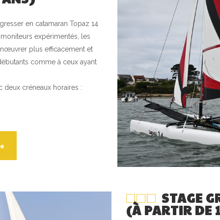
ogresser en catamaran Topaz 14
moniteurs expérimentés, les
nœuvrer plus efficacement et
x débutants comme à ceux ayant
c deux créneaux horaires :
ne
STAGE GR
(À PARTIR DE 