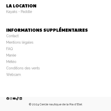
LA LOCATION
Kayaks - Paddle
INFORMATIONS SUPPLÉMENTAIRES
Contact
Mentions légales
FAQ
Marée
Météo
Conditions des vents
Webcam
FACEBOOK
INSTAGRAM
YOUTUBE
TIKTOK
LINKEDIN
© 2024 Cercle nautique de la Ria d'Etel