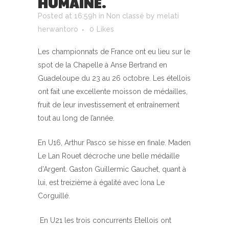
HUMAINE.
Posted at 16:59h
in
Non classé
by
melati
herwantoro
0
Likes
Les championnats de France ont eu lieu sur le
spot de la Chapelle à Anse Bertrand en
Guadeloupe du 23 au 26 octobre. Les étellois
ont fait une excellente moisson de médailles,
fruit de leur investissement et entraînement
tout au long de l’année.
En U16, Arthur Pasco se hisse en finale. Maden
Le Lan Rouet décroche une belle médaille
d’Argent. Gaston Guillermic Gauchet, quant à
lui, est treizième à égalité avec Iona Le
Corguillé.
En U21 les trois concurrents Etellois ont